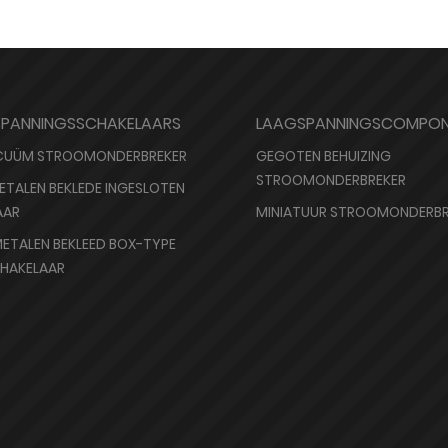
SPANNINGSSCHAKELAARS
LAAGSPANNINGSCOMPON
CUÜM STROOMONDERBREKER
GEGOTEN BEHUIZING
STROOMONDERBREKER
ETALEN BEKLEDE INGESLOTEN
AAR
MINIATUUR STROOMONDERBR
ETALEN BEKLEED BOX-TYPE
CHAKELAAR