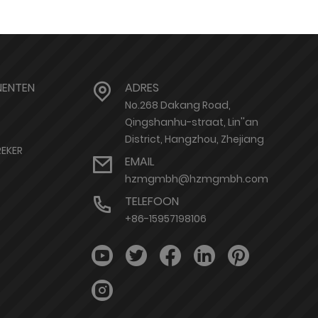
ENTEN
ADRES
No.268 Dakang Road,
Qingshanhu-straat, Lin''an
District, Hangzhou, Zhejiang
EKER
EMAIL
hzmgmbh@hzmgmbh.com
TELEFOON
+86-15957198106