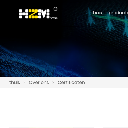
thuis
product
thuis
>
Over ons
>
Certificaten