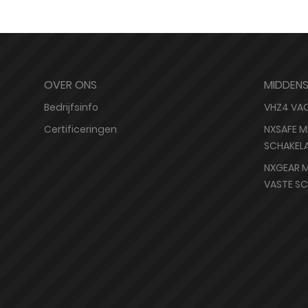
OVER ONS
MIDDEN
Bedrijfsinfo
VHZ4 VA
Certificeringen
NXSAFE M
SCHAKEL
NXGEAR M
VASTE S